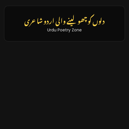
دلوں کو چھو لینے والی اردو شاعری
Urdu Poetry Zone