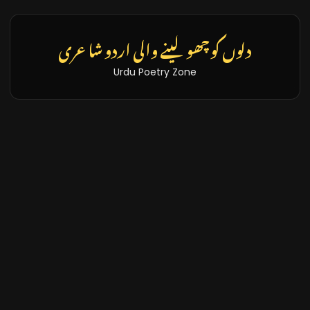
دلوں کو چھو لینے والی اردو شاعری
Urdu Poetry Zone