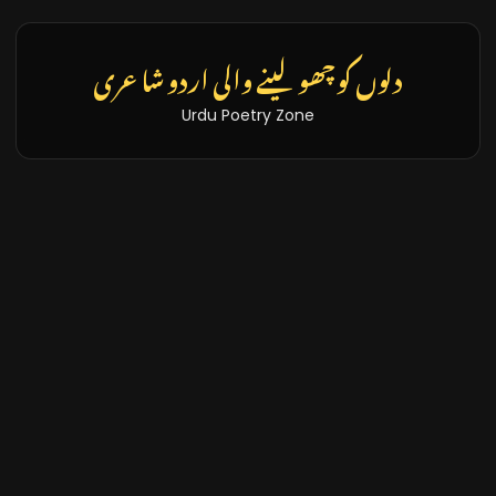
دلوں کو چھو لینے والی اردو شاعری
Urdu Poetry Zone