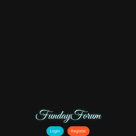
FundayForum
Login
Register